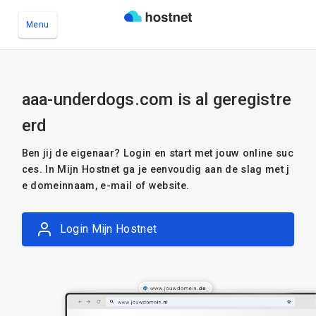
Menu
Ga naar de hoofdinhoud
aaa-underdogs.com is al geregistre
erd
Ben jij de eigenaar? Login en start met jouw online suc
ces. In Mijn Hostnet ga je eenvoudig aan de slag met j
e domeinnaam, e-mail of website.
Login Mijn Hostnet